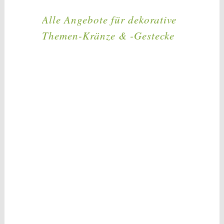
Alle Angebote für dekorative
Themen-Kränze & -Gestecke
Haben Sie Ihren
Lieblingskranz gefunden?
Dann freue ich mich über Ihr
Feedback!
Wenn Sie sich für ein artähnliches Design
entschieden haben, dann bitte ich Sie nach
dem Zeitpunkt Ihrer Bestellung vorab um
eine genauere Abstimmung, bestenfalls via
Telefon o. Email.