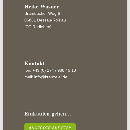
Heike Wasner
Brambacher Weg 6
06861 Dessau-Roßlau
[OT Rodleben]
Kontakt
fon: +49 (0) 174 / 988 45 13
mail:
info@kränzelei.de
HINWEIS:
Ihre Angaben benötige ich zur Bearbeitung und für
den Fall eventuell bestehender Rückfragen. Diese
Daten werden durch mich nicht an Dritte weiter
gegeben und schon gar nicht verkauft. Bevor Sie
Einkaufen gehen...
fortfahren prüfen Sie jedoch bitte, ob Ihre bisher
getätigten Eingaben korrekt und vollständig sind.
ANGEBOTE AUF ETSY