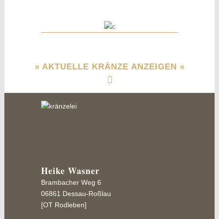
» AKTUELLE KRÄNZE ANZEIGEN «
Heike Wasner
MEINE NEUESTEN
Brambacher Weg 6
KREATIONEN
06861 Dessau-Roßlau
[OT Rodleben]