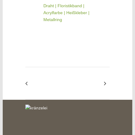
Draht | Floristikband |
Acrylfarbe | Heißkleber |
Metallring