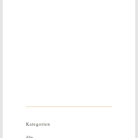
16
Dez.
Ribert
Moosbilder liegen voll im Trend. Sie sind
stilvolle »Hingucker« und tolle Ergänzungen
für Ihrn angenehmes...
Kategorien
Alle