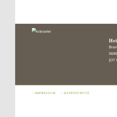
He
Bram
0686
[OT 
:: IMPRESSUM
:: DATENSCHUTZ