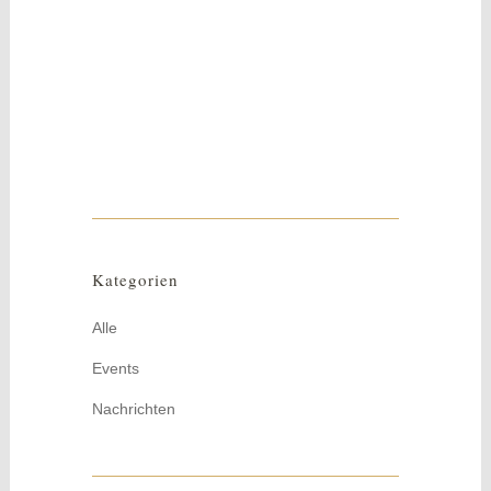
Dez.
Spooky
Halloween Minikränzchen als Begrüßung,
oder Geschenk zur Halloweenparty....
Kategorien
Alle
Events
Nachrichten