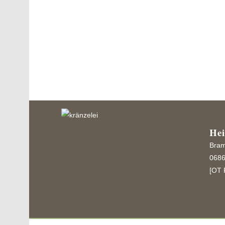
Weihnachtskranz, Winterkranz, Adventskranz mit
und Kunstmaterialien incl. LEDs...
He
Bram
0686
[OT 