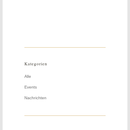
Nur noch wenige Tage und der traditionelle
Weihnachtsmarkt in der Marienkirche
beginnt. Familien mit Kindern sind...
Kategorien
Alle
Events
Nachrichten