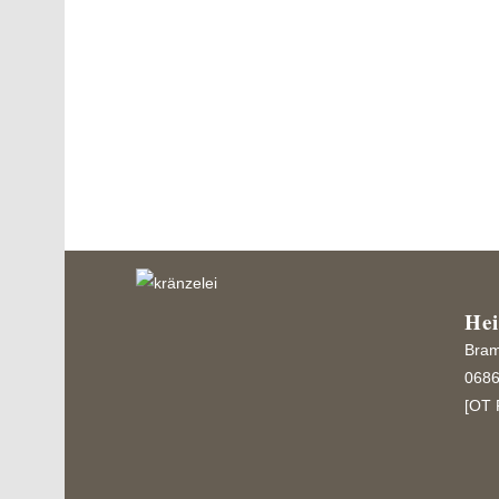
Das Kränzchen ist mit diversen Naturmaterialien,
Weihnachtskugeln, und einem künstlichen Ge
versehen. Nenneswert ist...
He
Bram
0686
[OT 