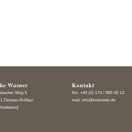
 kleinen
weih
ike Wasner
Kontakt
bacher Weg 6
fon: +49 (0) 174 / 988 45 13
1 Dessau-Roßlau
mail:
info@kränzelei.de
Rodleben]