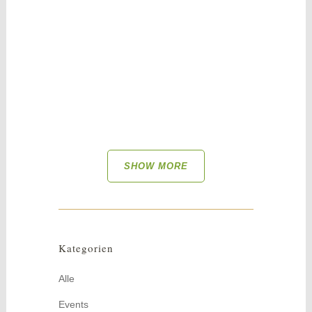
Diese Wachtelei-Kranzvariation ist ein
fröhlicher Frühlings- oder Sommergruß.
Konservierte Hortensienblüten sind einfach
zauberhaft und voller...
SHOW MORE
Kategorien
Alle
Events