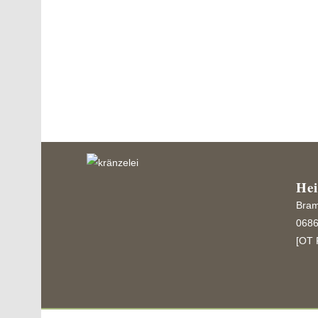
Frisch und lebendig wirkt das Kunstobst in dem K
und optisch sehr nah an den...
He
Bram
0686
[OT 