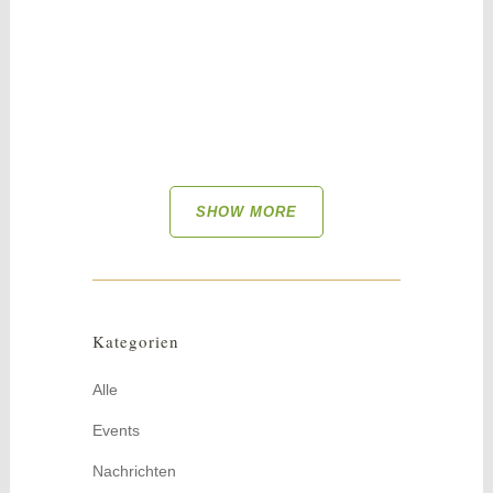
zierliche Holzscheiben und Perlen lassen
diesen Kranz wie eine frische
Sommerwiese...
SHOW MORE
Kategorien
Alle
Events
Nachrichten