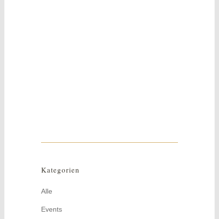
05
Juni
Luise
Ein zauberhaftes Sommergesteck lädt zum
träumen ein. Dieses Gesteck im natürlichen
Landhaus-Stil wirkt sehr freundlich...
Kategorien
Alle
Events