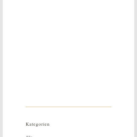
16
Jan.
Frühlings- & Ostergesteck
Frühlings- und Ostergesteck mit süßem
Häschen - passend für die kommende
Ostersaison...
Kategorien