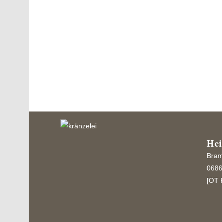
Einen besonderen Chic gewinnt dieser Kranz 
hochwertige Filzelemente, welche hier in For
Rosen...
He
Bram
0686
[OT 