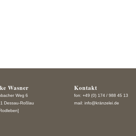
durch
m von
ike Wasner
Kontakt
bacher Weg 6
fon: +49 (0) 174 / 988 45 13
1 Dessau-Roßlau
mail:
info@kränzelei.de
Rodleben]