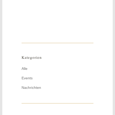
Dieser Frühlings- oder Osterkranz ist auf
jedem Tisch eine wunderschöne
Dekoration....
Kategorien
Alle
Events
Nachrichten