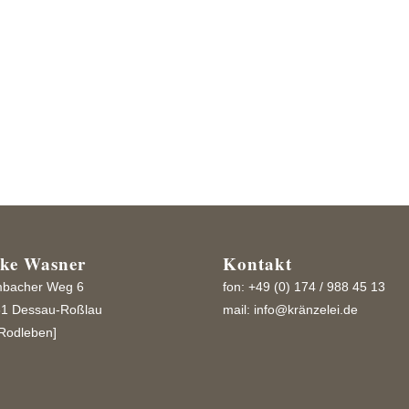
sauer
 eine
ike Wasner
Kontakt
bacher Weg 6
fon: +49 (0) 174 / 988 45 13
1 Dessau-Roßlau
mail:
info@kränzelei.de
Rodleben]