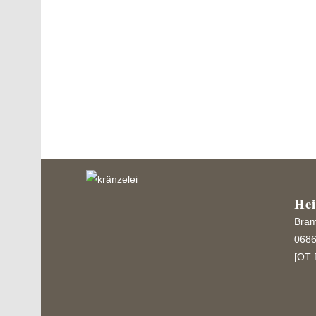
Der traditionelle Weihnachtsmarkt in der Des
Marienkirche war im Dezember 2018 wie immer
besondere...
He
Bram
0686
[OT 